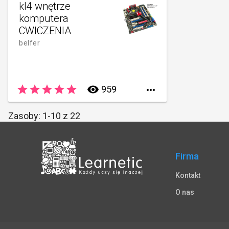
kl4 wnętrze
komputera
CWICZENIA
belfer
star
star
star
star
star
remove_red_eye
959

Zasoby: 1-10 z 22
Firma
Kontakt
O nas