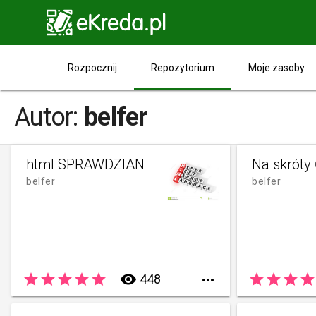

Repozytorium
Rozpocznij
Moje zasoby
Autor:
belfer
html SPRAWDZIAN
Na skróty
belfer
belfer
star
star
star
star
star
remove_red_eye
star
star
star
star
448
