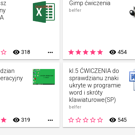
usz
Gimp ćwiczenia
jny
belfer
IA
star_border
remove_red_eye
star
star
star
star
star
remove_red_eye
318

454
wdzian
kl.5 ĆWICZENIA do
eracyjny
sprawdzianu znaki
ukryte w programie
word i skróty
klawiaturowe(SP)
belfer
star
remove_red_eye
star_border
star_border
star_border
star_border
star_border
remove_red_eye
319

545