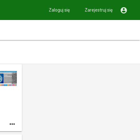

Zaloguj się
Zarejestruj się
