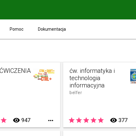
Pomoc
Dokumentacja
 ĆWICZENIA
ćw. informatyka i
technologia
informacyjna
belfer
star
remove_red_eye
star
star
star
star
star
remove_red_eye
947

377