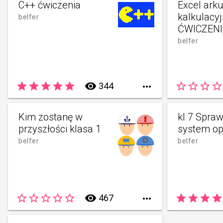
C++ ćwiczenia
Excel ark
kalkulacy
belfer
ĆWICZEN
belfer
star
star
star
star
star
remove_red_eye
star_border
star_border
star_border
star_border
344

Kim zostanę w
kl 7 Spra
przyszłości klasa 1
system op
belfer
belfer
star_border
star_border
star_border
star_border
star_border
remove_red_eye
star
star
star
star
467
