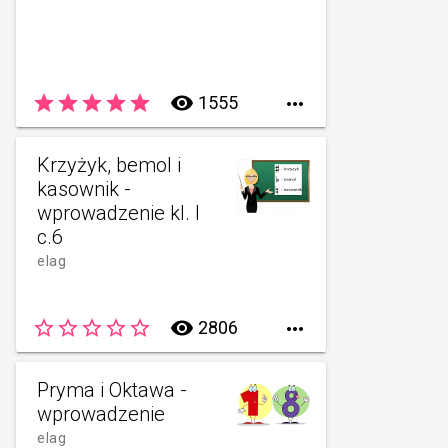
star
star
star
star
star
remove_red_eye
1555

Krzyżyk, bemol i
kasownik -
wprowadzenie kl. I
c.6
elag
star_border
star_border
star_border
star_border
star_border
remove_red_eye
2806

Pryma i Oktawa -
wprowadzenie
elag