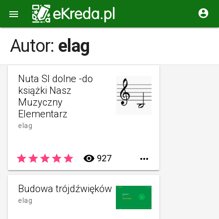


Autor:
elag
Nuta SI dolne -do
książki Nasz
Muzyczny
Elementarz
elag
star
star
star
star
star
remove_red_eye
927

Budowa trójdźwięków
elag