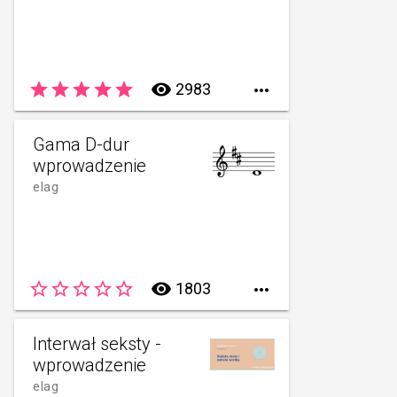
star
star
star
star
star
remove_red_eye
2983

Gama D-dur
wprowadzenie
elag
star_border
star_border
star_border
star_border
star_border
remove_red_eye
1803

Interwał seksty -
wprowadzenie
elag