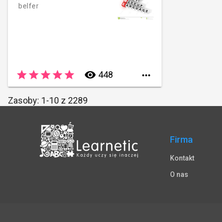
belfer
star
star
star
star
star
remove_red_eye
448

Zasoby: 1-10 z 2289
Firma
Kontakt
O nas