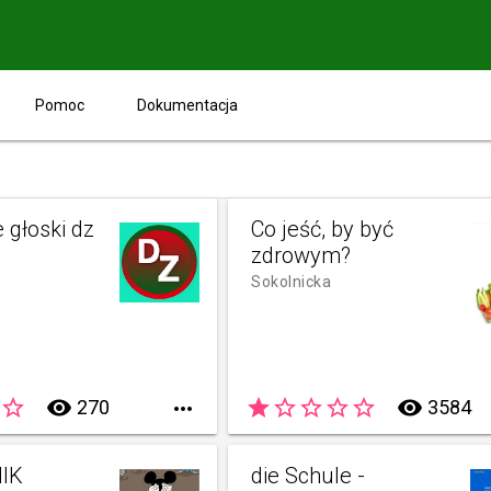
Pomoc
Dokumentacja
 głoski dz
Co jeść, by być
zdrowym?
Sokolnicka
star_border
remove_red_eye
star
star_border
star_border
star_border
star_border
remove_red_eye
270

3584
IK
die Schule -