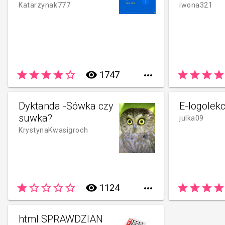
Katarzynak777
iwona321
star
star
star
star
star_border
remove_red_eye
star
star
star
star
1747

Dyktanda -Sówka czy
E-logolekc
suwka?
julka09
KrystynaKwasigroch
star
star_border
star_border
star_border
star_border
remove_red_eye
star
star
star
star
1124

html SPRAWDZIAN