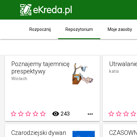

Repozytorium
Rozpocznij
Moje zasoby
Poznajemy tajemnicę
Utrwalanie
prespektywy
katis
Wiolach
star_border
star_border
star_border
star_border
star_border
remove_red_eye
star_border
star_border
star_border
star_border
243

Czarodziejski dywan
CZASOWN