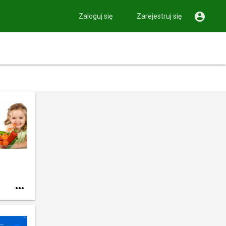

Zaloguj się
Zarejestruj się
