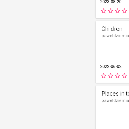
2023-08-20
star_border
star_border
star_border
star_border
s
Children
paweldziemi
2022-06-02
star_border
star_border
star_border
star_border
s
Places in 
paweldziemi