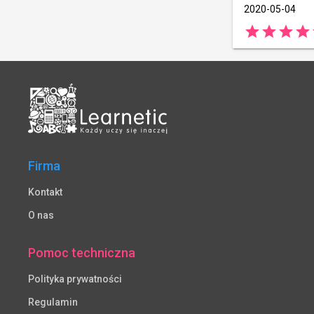
2020-05-04
star
star
star
star
Firma
Kontakt
O nas
Pomoc techniczna
Polityka prywatności
Regulamin