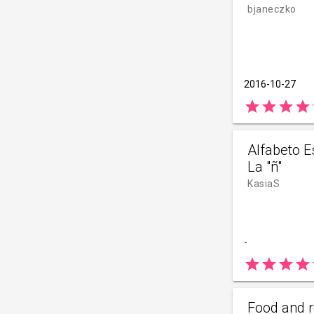
bjaneczko
2016-10-27
star
star
star
star
Alfabeto E
La "ñ"
KasiaS
-
star
star
star
star
s
Food and r