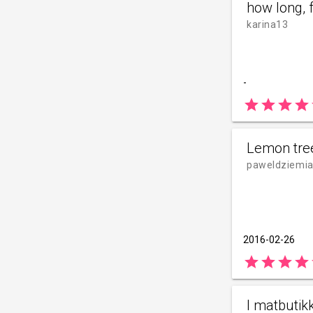
how long, f
karina13
-
star
star
star
star
Lemon tre
paweldziemi
2016-02-26
star
star
star
star
I matbutik