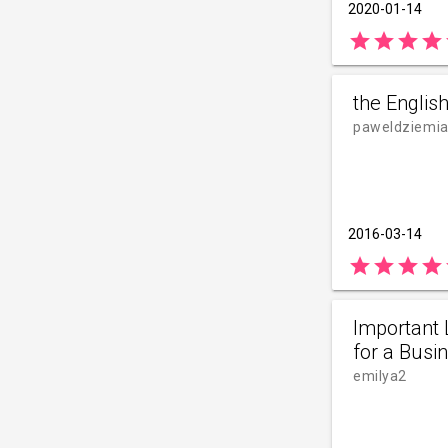
2020-01-14
star
star
star
star
the Englis
paweldziemi
2016-03-14
star
star
star
star
Important
for a Busi
emilya2