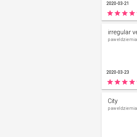
2020-03-21
star
star
star
star
irregular v
paweldziemi
2020-03-23
star
star
star
star
City
paweldziemi