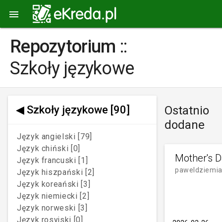

Repozytorium
::
Szkoły językowe
◀
Szkoły językowe
[90]
Ostatnio
dodane
Język angielski [79]
Język chiński [0]
Mother's 
Język francuski [1]
paweldziemi
Język hiszpański [2]
Język koreański [3]
Język niemiecki [2]
Język norweski [3]
Język rosyjski [0]