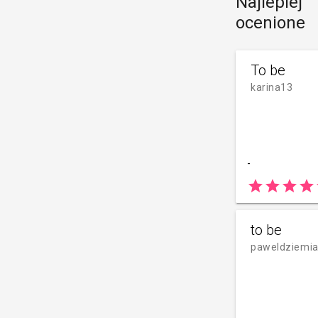
Najlepiej
ocenione
To be
karina13
-
star
star
star
star
to be
paweldziemi