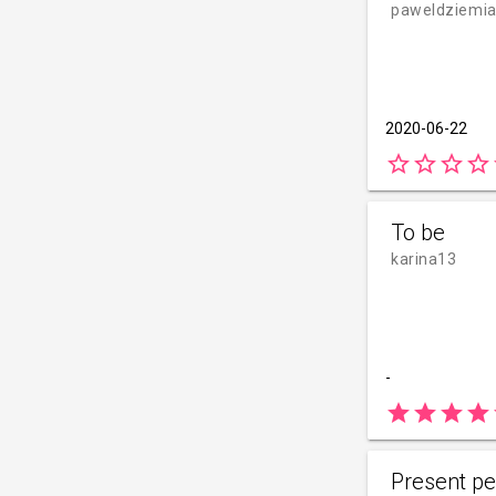
paweldziemi
2020-06-22
star_border
star_border
star_border
star_border
s
To be
karina13
-
star
star
star
star
Present pe