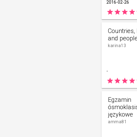
2016-02-26
star
star
star
star
Countries,
and peopl
karina13
-
star
star
star
star
Egzamin
ósmoklasis
językowe
amma81